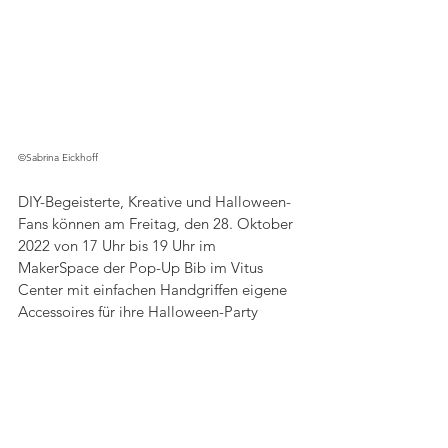
©Sabrina Eickhoff
DIY-Begeisterte, Kreative und Halloween-
Fans können am Freitag, den 28. Oktober 
2022 von 17 Uhr bis 19 Uhr im 
MakerSpace der Pop-Up Bib im Vitus 
Center mit einfachen Handgriffen eigene 
Accessoires für ihre Halloween-Party 
erschaffen. Der Workshop wird von der 
professionellen Cosplayerin und 
Künstlerin Sabrina Eickhoff, die im Internet 
als Monono Creative Arts unterwegs ist, 
geleitet. Teilnehmende ab 13 Jahren 
lernen auf kreative Weise, wie mit Worbla, 