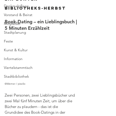
Denkmalpflege
Bibliotheks-Herbst
Vorstand & Beirat
Book-Dating – ein Lieblingsbuch | 
Mitglieder
5 Minuten Erzählzeit
Stadtplanung
Feste
Kunst & Kultur
Information
Viertelstammtisch
Stadtbibliothek
©Werner / pixelio
Zwei Personen, zwei Lieblingsbücher und 
zwei Mal fünf Minuten Zeit, um über die 
Bücher zu plaudern - das ist die 
Grundidee des Book-Datings in der 