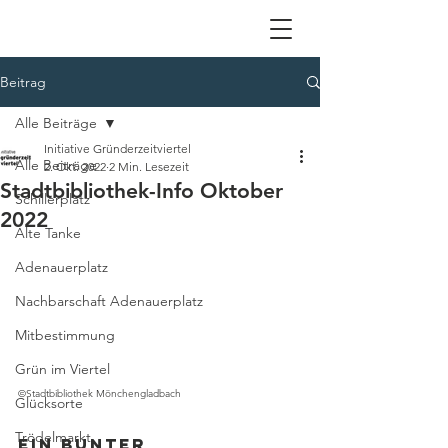
Beitrag
Alle Beiträge
Initiative Gründerzeitviertel
Alle Beiträge
2. Okt. 2022
2 Min. Lesezeit
Stadtbibliothek-Info Oktober
Schillerplatz
2022
Alte Tanke
Adenauerplatz
Nachbarschaft Adenauerplatz
Mitbestimmung
Grün im Viertel
©Stadtbibliothek Mönchengladbach
Glücksorte
Trödelmarkt
Ein bunter 