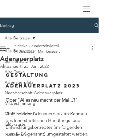
Beitrag
Alle Beiträge
Initiative Gründerzeitviertel
Alle Beiträge
17. Jan. 2022
1 Min. Lesezeit
Adenauerplatz
Schillerplatz
Aktualisiert:
23. Jan. 2022
Alte Tanke
Gestaltung 
Adenauerplatz
Adenauerplatz 2023
Nachbarschaft Adenauerplatz
Oder "Alles neu macht der Mai...?"
Mitbestimmung
2023 soll der Adenauerplatz im Rahmen 
Grün im Viertel
des Innerstädtischen Handlungs- und 
Glücksorte
Entwicklungskonzeptes (im folgenden 
kurz: IHEK genannt) umgestaltet werden. 
Trödelmarkt