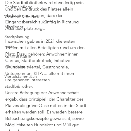
Die Stadtbibliothek wird dann fertig sein 
Denkmalpflege
und den Eindruck des Platzes allein 
dadurch neu prägen, dass der 
Vorstand & Beirat
Eingangsbereich zukünftig in Richtung 
Mitglieder
Adenauerplatz zeigt.
Stadtplanung
Inzwischen gab es in 2021 die ersten 
Feste
Treffen mit allen Beteiligten rund um den 
Platz. Dazu gehören: Anwohner*innen, 
Kunst & Kultur
Caritas, Stadtbibliothek, Initiative 
Information
Gründerzeitviertel, Gastronomie, 
Unternehmen, KITA ... alle mit ihren 
Viertelstammtisch
ureigenenen Interessen.
Stadtbibliothek
Unsere Befragung der Anwohnerschaft 
ergab, dass prinzipiell der Charakter des 
Platzes als grüne Oase mitten in der Stadt 
erhalten werden soll. Es werden bessere 
Beleuchtungskonzepte gewünscht, sowie 
Möglichkeiten Hundekot und Müll gut 