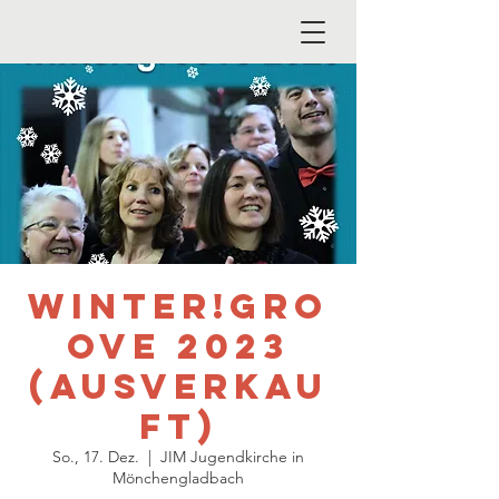
winter!gro
ove 2023
(ausverkau
ft)
So., 17. Dez.
  |  
JIM Jugendkirche in
Mönchengladbach