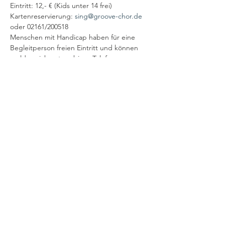
Eintritt: 12,- € (Kids unter 14 frei)

Kartenreservierung: 
sing@groove-chor.de
oder 02161/200518
Menschen mit Handicap haben für eine 
Begleitperson freien Eintritt und können 
melden sich unter obiger Telefonnummer 
zur Platzreservierung anmelden.
Achtung: auf Veröffentlichungen achten, 
denn der Veranstaltungsort kann sich 
gegebenenfalls kurzfristig ändern.
Diese Veranstaltung teilen
Impressum
Datenschutz
Barrierefreiheit