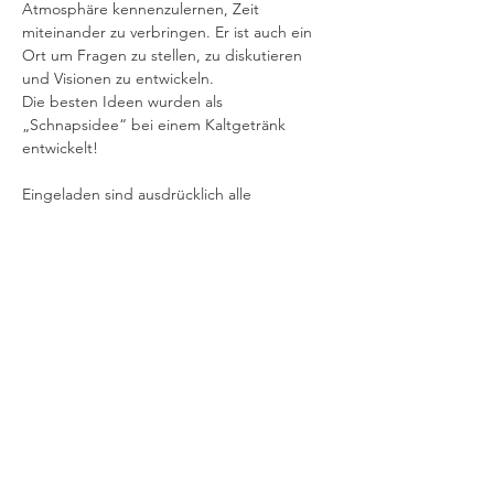
Atmosphäre kennenzulernen, Zeit 
miteinander zu verbringen. Er ist auch ein 
Ort um Fragen zu stellen, zu diskutieren 
und Visionen zu entwickeln.
Die besten Ideen wurden als 
„Schnapsidee“ bei einem Kaltgetränk 
entwickelt! 
Eingeladen sind ausdrücklich alle 
interessierten Menschen. Man muss nicht 
Mitglied in der Initiative Gründerzeitviertel 
sein.
Ein Tisch ist für uns reserviert!
Wir freuen uns auf Euch!
Diese Veranstaltung teilen