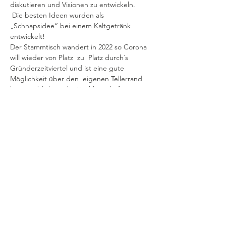
diskutieren und Visionen zu entwickeln.
 Die besten Ideen wurden als 
„Schnapsidee“ bei einem Kaltgetränk 
entwickelt! 
Der Stammtisch wandert in 2022 so Corona 
will wieder von Platz  zu  Platz durch´s 
Gründerzeitviertel und ist eine gute 
Möglichkeit über den  eigenen Tellerrand 
hinauszublicken, die Nachbarschaft 
kennenzulernen.
 Eingeladen sind ausdrücklich alle 
interessierten Menschen. Man muss nicht 
Mitglied in der Initiative Gründerzeitviertel 
sein.
Diese Veranstaltung teilen