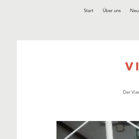
Start
Über uns
Neui
V
Der Vier