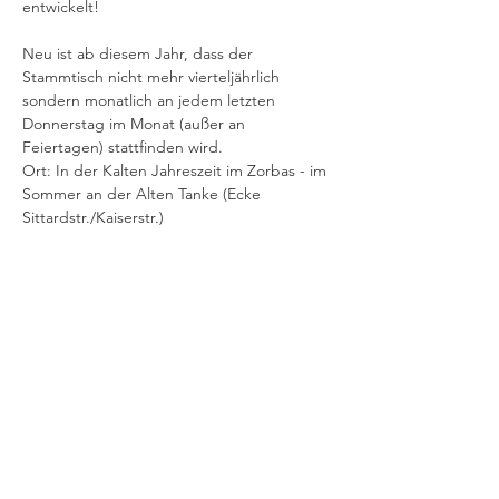
entwickelt! 
Neu ist ab diesem Jahr, dass der 
Stammtisch nicht mehr vierteljährlich 
sondern monatlich an jedem letzten 
Donnerstag im Monat (außer an 
Feiertagen) stattfinden wird.
Ort: In der Kalten Jahreszeit im Zorbas - im 
Sommer an der Alten Tanke (Ecke 
Sittardstr./Kaiserstr.)
Eingeladen sind ausdrücklich alle 
interessierten Menschen. Man muss nicht 
Mitglied in der Initiative Gründerzeitviertel 
sein.
Mehr anzeigen