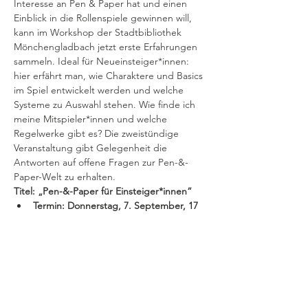
Interesse an Pen & Paper hat und einen 
Einblick in die Rollenspiele gewinnen will, 
kann im Workshop der Stadtbibliothek 
Mönchengladbach jetzt erste Erfahrungen 
sammeln. Ideal für Neueinsteiger*innen: 
hier erfährt man, wie Charaktere und Basics 
im Spiel entwickelt werden und welche 
Systeme zu Auswahl stehen. Wie finde ich 
meine Mitspieler*innen und welche 
Regelwerke gibt es? Die zweistündige 
Veranstaltung gibt Gelegenheit die 
Antworten auf offene Fragen zur Pen-&-
Paper-Welt zu erhalten.
Titel: „Pen-&-Paper für Einsteiger*innen“
Termin: Donnerstag, 7. September, 17 
– 19 Uhr
Ort: Zentralbibliothek Carl Brandts 
Haus, Blücherstraße 6, 41061 
Mönchengladbach

GladbachKabinett
Zielgruppe: Kinder und Jugendlich ab 
12 Jahren, Erwachsene