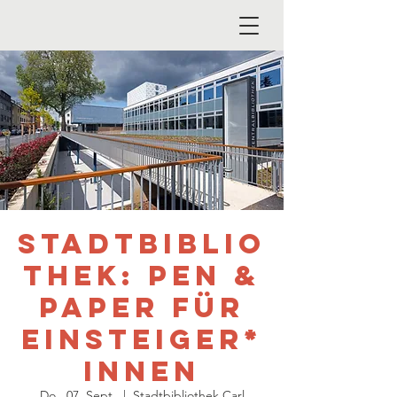
Stadtbiblio
thek: Pen &
Paper für
Einsteiger*
innen
Do., 07. Sept.
  |  
Stadtbibliothek Carl