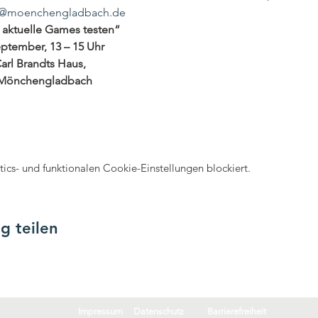
ek@moenchengladbach.de
r: aktuelle Games testen“
eptember, 13 – 15 Uhr
arl Brandts Haus, 

1 Mönchengladbach

cs- und funktionalen Cookie-Einstellungen blockiert.
g teilen
Impressum
Datenschutz
Barrierefreiheit