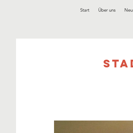
Start
Über uns
Neui
Sta