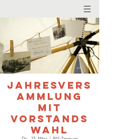
Jahresvers
ammlung
mit
Vorstands
wahl
Do., 23. März
  |  
BIS-Zentrum