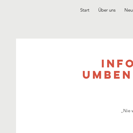
Start
Über uns
Neui
Inf
Umben
„Nie w