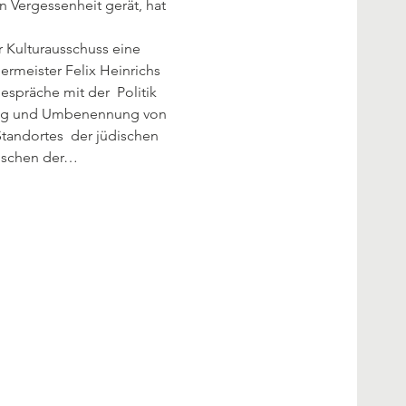
 Vergessenheit gerät, hat 
Kulturausschuss eine 
rmeister Felix Heinrichs 
spräche mit der  Politik 
ung und Umbenennung von 
andortes  der jüdischen 
wischen der…