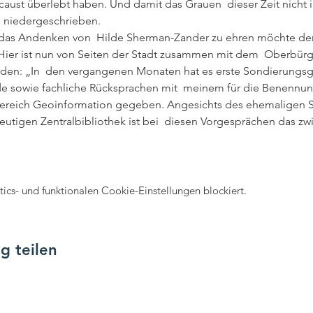
ust überlebt haben. Und damit das Grauen  dieser Zeit nicht in
n niedergeschrieben.
as Andenken von  Hilde Sherman-Zander zu ehren möchte der 
 Hier ist nun von Seiten der Stadt zusammen mit dem  Oberbürge
rden: „In  den vergangenen Monaten hat es erste Sondierungsge
e sowie fachliche Rücksprachen mit  meinem für die Benenn
ereich Geoinformation gegeben. Angesichts des ehemaligen St
tigen Zentralbibliothek ist bei  diesen Vorgesprächen das z
cs- und funktionalen Cookie-Einstellungen blockiert.
g teilen