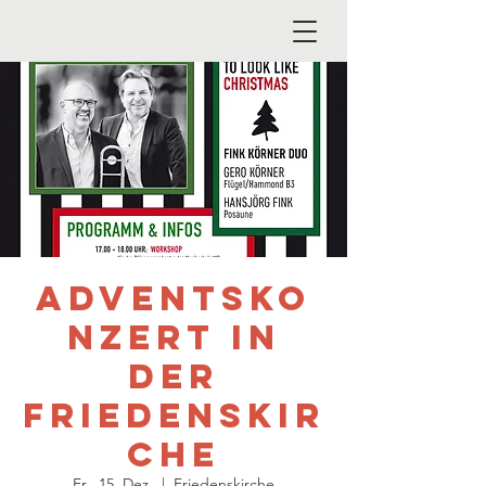
Adventsko
nzert in
der
Friedenskir
che
Fr., 15. Dez.
  |  
Friedenskirche