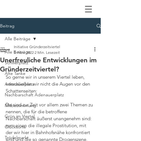
Beitrag
Alle Beiträge
Initiative Gründerzeitviertel
Alle Beiträge
5. Nov. 2022
2 Min. Lesezeit
Unerfreuliche Entwicklungen im
Schillerplatz
Gründerzeitviertel?
Alte Tanke
So gerne wir in unserem Viertel leben, 
verschließen wir nicht die Augen vor den 
Adenauerplatz
Schattenseiten:
Nachbarschaft Adenauerplatz
Da sind zur Zeit vor allem zwei Themen zu 
Mitbestimmung
nennen, die für die betroffene 
Grün im Viertel
Nachbarschaft äußerst unangenehm sind: 
zum einen die illegale Prostitution, mit 
Glücksorte
der wir hier in Bahnhofsnähe konfrontiert 
Trödelmarkt
sind und die so genannte Drogenszene, 