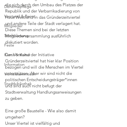
die sich durch den Umbau des Platzes der 
Denkmalpflege
Republik und der Verbarrikadierung von 
Vorstand & Beirat
Haus Westland in das Gründerzeitviertel 
und andere Teile der Stadt verlagert hat. 
Mitglieder
Diese Themen sind bei der letzten 
Stadtplanung
Mitgliederversammlung ausführlich 
diskutiert worden.
Feste
Der Vorstand der Initiative 
Kunst & Kultur
Gründerzeitviertel hat hier klar Position 
Information
bezogen und will die Menschen im Viertel 
unterstützen. Aber wir sind nicht die 
Viertelstammtisch
politischen Entscheidungsträger*innen 
Stadtbibliothek
und sind auch nicht befugt der 
Stadtverwaltung Handlungsanweisungen 
zu geben.
Eine große Baustelle - Wie also damit 
umgehen?
Unser Viertel ist vielfältig und 