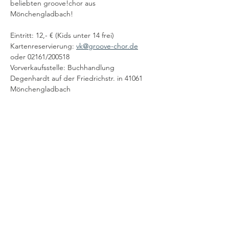
beliebten groove!chor aus 
Mönchengladbach! 
Eintritt: 12,- € (Kids unter 14 frei) 
Kartenreservierung: 
vk@groove-chor.de
oder 02161/200518
Vorverkaufsstelle: Buchhandlung 
Degenhardt auf der Friedrichstr. in 41061 
Mönchengladbach
Menschen mit Handicap haben für eine 
Begleitperson freien Eintritt und können 
melden sich unter obiger Telefonnummer 
zur Platzreservierung anmelden.
Mehr anzeigen
Diese Veranstaltung teilen