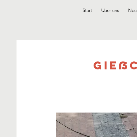
Start
Über uns
Neui
Gieß